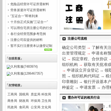
危险品经营许可证所需材料
劳务派遣许可证所需材料
“五证合一”即将到来
十月份正式实施“三证合一”
可以用住宅房注册公司的行业
各行业经营范围参考范例
注册公司流程
注册公司应提供的材料
暂不实行注册资本认缴登记制
确定公司类型
→
了解有关
的行...
出资管理规定
→
申请名称
记
→
拟定章程、合伙协议
「在线客服」
组织机构
→
获取有关批准
久利客服(7483974)
→
申请设立开业登记
→
领
久利客服(1286467357)
照
→
组织机构代码证
→
税
印章雕刻
→
银行开设基本
「友情链接」
种
鉴
定
→
申请发票
→
办理
工商局
国税局
质监局
科技局
需办许可证的相关行业
商务局
财政局
环保局
卫生局
1
，
民政局
食药局
公安局
文化局