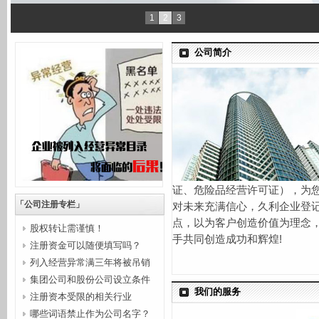
1
2
3
公司简介
证、危险品经营许可证），为
「公司注册专栏」
对未来充满信心，久利企业登
点，以为客户创造价值为理念
股权转让需谨慎！
手共同创造成功和辉煌!
注册资金可以随便填写吗？
列入经营异常满三年将被吊销
集团公司和股份公司设立条件
营业...
我们的服务
注册资本受限的相关行业
哪些词语禁止作为公司名字？