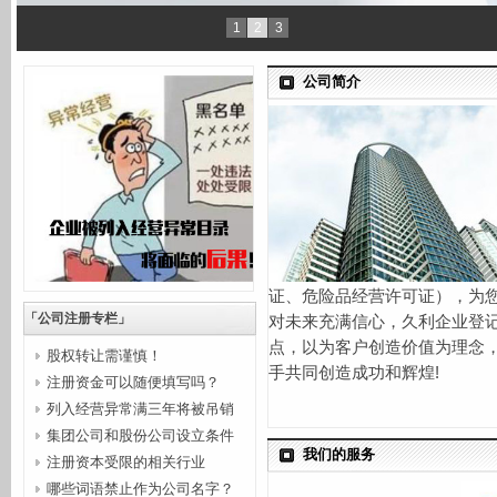
1
2
3
公司简介
证、危险品经营许可证），为
「公司注册专栏」
对未来充满信心，久利企业登
点，以为客户创造价值为理念
股权转让需谨慎！
手共同创造成功和辉煌!
注册资金可以随便填写吗？
列入经营异常满三年将被吊销
集团公司和股份公司设立条件
营业...
我们的服务
注册资本受限的相关行业
哪些词语禁止作为公司名字？