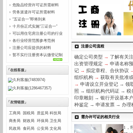
危险品经营许可证所需材料
劳务派遣许可证所需材料
“五证合一”即将到来
十月份正式实施“三证合一”
可以用住宅房注册公司的行业
各行业经营范围参考范例
注册公司流程
注册公司应提供的材料
暂不实行注册资本认缴登记制
确定公司类型
→
了解有关
的行...
出资管理规定
→
申请名称
记
→
拟定章程、合伙协议
「在线客服」
组织机构
→
获取有关批准
久利客服(7483974)
→
申请设立开业登记
→
领
久利客服(1286467357)
照
→
组织机构代码证
→
税
印章雕刻
→
银行开设基本
「友情链接」
种
鉴
定
→
申请发票
→
办理
工商局
国税局
质监局
科技局
需办许可证的相关行业
商务局
财政局
环保局
卫生局
1
，
民政局
食药局
公安局
文化局