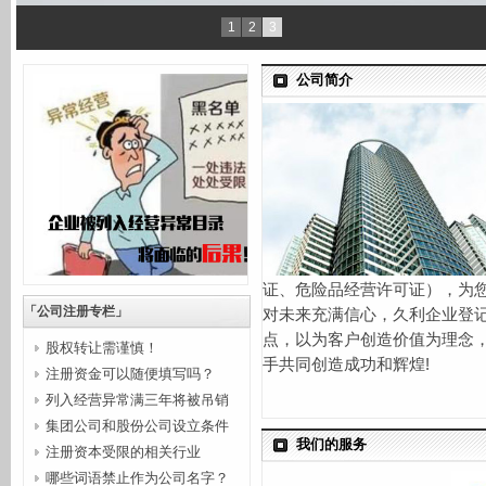
1
2
3
公司简介
证、危险品经营许可证），为
「公司注册专栏」
对未来充满信心，久利企业登
点，以为客户创造价值为理念
股权转让需谨慎！
手共同创造成功和辉煌!
注册资金可以随便填写吗？
列入经营异常满三年将被吊销
集团公司和股份公司设立条件
营业...
我们的服务
注册资本受限的相关行业
哪些词语禁止作为公司名字？