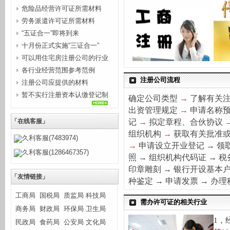
危险品经营许可证所需材料
劳务派遣许可证所需材料
“五证合一”即将到来
十月份正式实施“三证合一”
可以用住宅房注册公司的行业
各行业经营范围参考范例
注册公司流程
注册公司应提供的材料
暂不实行注册资本认缴登记制
确定公司类型
→
了解有关
的行...
出资管理规定
→
申请名称
记
→
拟定章程、合伙协议
「在线客服」
组织机构
→
获取有关批准
久利客服(7483974)
→
申请设立开业登记
→
领
久利客服(1286467357)
照
→
组织机构代码证
→
税
印章雕刻
→
银行开设基本
「友情链接」
种
鉴
定
→
申请发票
→
办理
工商局
国税局
质监局
科技局
需办许可证的相关行业
商务局
财政局
环保局
卫生局
1
，
民政局
食药局
公安局
文化局