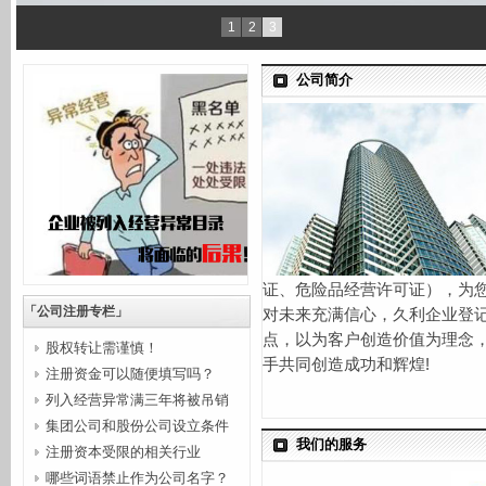
1
2
3
公司简介
证、危险品经营许可证），为
「公司注册专栏」
对未来充满信心，久利企业登
点，以为客户创造价值为理念
股权转让需谨慎！
手共同创造成功和辉煌!
注册资金可以随便填写吗？
列入经营异常满三年将被吊销
集团公司和股份公司设立条件
营业...
我们的服务
注册资本受限的相关行业
哪些词语禁止作为公司名字？