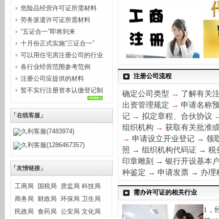
危险品经营许可证所需材料
劳务派遣许可证所需材料
“五证合一”即将到来
十月份正式实施“三证合一”
可以用住宅房注册公司的行业
各行业经营范围参考范例
注册公司流程
注册公司应提供的材料
暂不实行注册资本认缴登记制
确定公司类型
→
了解有关
的行...
出资管理规定
→
申请名称
记
→
拟定章程、合伙协议
「在线客服」
组织机构
→
获取有关批准
久利客服(7483974)
→
申请设立开业登记
→
领
久利客服(1286467357)
照
→
组织机构代码证
→
税
印章雕刻
→
银行开设基本
「友情链接」
种
鉴
定
→
申请发票
→
办理
工商局
国税局
质监局
科技局
需办许可证的相关行业
商务局
财政局
环保局
卫生局
1
，
民政局
食药局
公安局
文化局